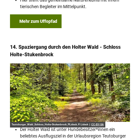
Hier steht das gemeinsame Naturerlebnis mit Ihrem
tierischen Begleiter im Mittelpunkt.
Mehr zum Uffopfad
14. Spaziergang durch den Holter Wald - Schloss
Holte-Stukenbrock
Teutoburger_Wald_Schloss_Holte-Stukenbrock_PLideck, P. Lideck |
CC-BY-SA
Der Holter Wald ist unter Hundebesitzer*innen ein
beliebtes Ausflugsziel in der Urlaubsregion Teutoburger