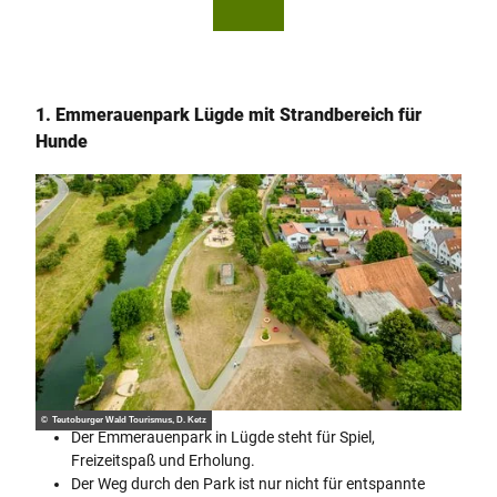
utob
utob
urger
urger
Wald
Wald
Touri
/ Stad
smus,
t Höx
Anto
ter, D.
n Rös
Ketz
er
1. Emmerauenpark Lügde mit Strandbereich für
Hunde
© Teutoburger Wald Tourismus, D. Ketz
Der Emmerauenpark in Lügde steht für Spiel,
Freizeitspaß und Erholung.
Der Weg durch den Park ist nur nicht für entspannte