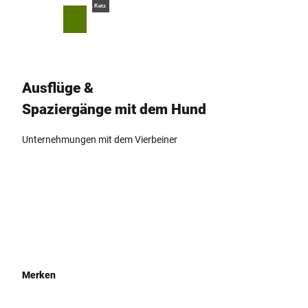
Z
© Teutoburger Wald Tourismus, D. Ketz
u
T
Merkzettel
Suche
Menü
m
e
I
i
n
l
h
e
Ausflüge &
a
n
Spaziergänge mit dem Hund
l
t
Unternehmungen mit dem Vierbeiner
Merken