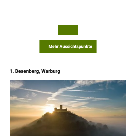
© Te
© Te
utob
utob
urger
urger
Wald
Wald
Touri
Touri
smus,
smus,
D. Ke
M. Ro
tz
thbru
st
Mehr Aussichtspunkte
1. Desenberg, Warburg