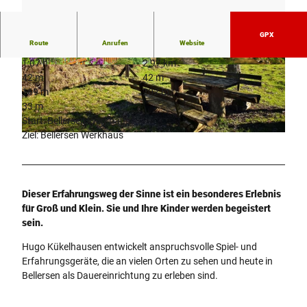
GPX
Route
Anrufen
Website
1:07 h
2,97 km
© Stadt Brakel
© K. Krajeswki, Kulturland Kreis Höxter, c/o Gf
42 m
42 m
W im Kreis Höxter mbH |
CC-BY-SA
169 m
202 m
33 m
Start: Bellersen Werkhaus
Ziel: Bellersen Werkhaus
© Katja Krajewski, Kulturland Kreis Höxter
Dieser Erfahrungsweg der Sinne ist ein besonderes Erlebnis
für Groß und Klein. Sie und Ihre Kinder werden begeistert
sein.
Hugo Kükelhausen entwickelt anspruchsvolle Spiel- und
Erfahrungsgeräte, die an vielen Orten zu sehen und heute in
Bellersen als Dauereinrichtung zu erleben sind.