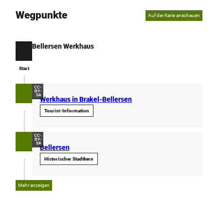
Wegpunkte
Auf der Karte anschauen
Bellersen Werkhaus
Start
Start
CC-
BY-
SA
Werkhaus in Brakel-Bellersen
Tourist-Information
CC-
BY-
SA
Bellersen
Historischer Stadtkern
Mehr anzeigen