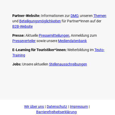
Partner-Website:
Informationen zur
DMO
, unseren ­
Themen
und
Beteiligungs­möglichkeiten
für Partner*innen auf der
B2B-Website
Presse:
Aktuelle
Pressemitteilungen
, Anmeldung zum
Presseverteiler
sowie unsere
Mediendatenbank
E-Learning für Touristiker*innen:
Weiterbildung im
Teuto-
Training
Jobs:
Unsere aktuellen
Stellenausschreibungen
F
P
Y
I
a
i
o
n
c
n
u
s
e
t
t
t
b
e
u
a
o
r
b
g
Wir über uns
Datenschutz
Impressum
o
e
e
r
k
s
a
Barrierefreiheitserklärung
t
m