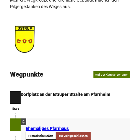
Pilgergedanken des Weges aus.
Wegpunkte
Auf der Karte anschauen
Dorfplatz an der Istruper Straße am Pfarrheim
Start
Start
©
Ehemaliges Pfarrhaus
Historische Stätte
zur Zeit geschlossen