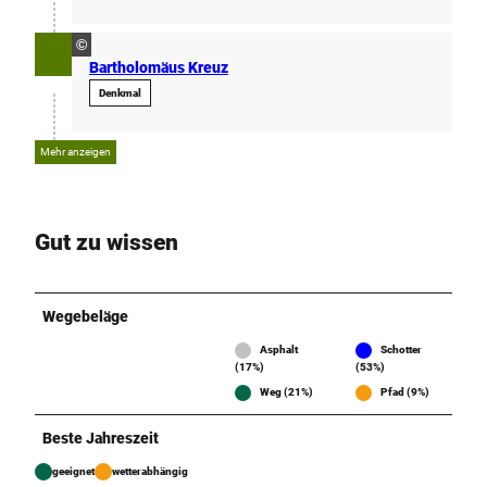
©
Bartholomäus Kreuz
Denkmal
Mehr anzeigen
Gut zu wissen
Wegebeläge
Asphalt
Schotter
(17%)
(53%)
Weg (21%)
Pfad (9%)
Beste Jahreszeit
geeignet
wetterabhängig