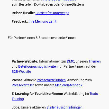
zum Bestellen, Downloaden oder Online-Blättern
Reisen für alle:
Barrierefrei unterwegs
Feedback:
Ihre Meinung zählt!
Für Partner*innen & Branchenvertreter*innen
Partner-Website:
Informationen zur
DMO
, unseren ­
Themen
und
Beteiligungs­möglichkeiten
für Partner*innen auf der
B2B-Website
Presse:
Aktuelle
Pressemitteilungen
, Anmeldung zum
Presseverteiler
sowie unsere
Mediendatenbank
E-Learning für Touristiker*innen:
Weiterbildung im
Teuto-
Training
Jobs:
Unsere aktuellen
Stellenausschreibungen