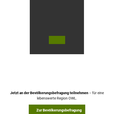
e
n
© Te
© Te
utob
utob
urger
urger
Wald
Wald
Touri
Touri
smus
smus
/ D. K
/ D. K
etz
etz
Jetzt an der Bevölkerungsbefragung teilnehmen
– für eine
lebenswerte Region OWL.
Zur Bevölkerungsbefragung