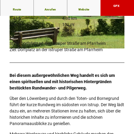
GPX
Route
Anrufen
Website
1:45 h
4,80 km
© Teutoburger Wald Tourismus/Stadt Brakel/He
© K. Krajeswki, Kulturland Kreis Höxter, c/o Gf
102 m
102 m
lmut Don |
CC-BY-SA
W im Kreis Höxter mbH |
CC-BY-SA
156 m
258 m
102 m
Start: Dorfplatz an der Istruper Straße am Pfarrheim
Ziel: Dorfplatz an der Istruper Straße am Pfarrheim
© Helmut Don, Unbekannt |
CC-BY-SA
Bei diesem außergewöhnlichen Weg handelt es sich um
einen spirituellen und mit historischen Hintergründen
bestückten Rundwander- und Pilgerweg.
Über den Löwenberg und durch den Toten- und Bornegrund
führt der kurze Rundweg im südosten von Istrup. Der Weg lädt
dazu ein, an mehreren Stationen inne zu halten, sich über die
historichen Inhalte zu informieren und die schönen
Panoramaausblicke zu genießen.
Mehrere Wegkreuze und kirchliche Gebäude machen den